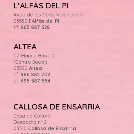
L’ALFÀS DEL PI
Avda de les Corts Valencianes
03580
l’Alfàs del Pi
tlf.
965 887 328
ALTEA
C/ Marina Baixa 2
(Centro Social)
03590
Altea
tlf.
966 882 702
tlf.
695 587 554
CALLOSA DE ENSARRIA
Casa de Cultura
Despacho nº 2
03510
Callosa de Ensarria