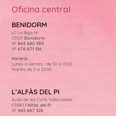
Oficina central
BENIDORM
c/ La Biga 14
03501
Benidorm
tlf.
865 680 385
tlf.
676 871 136
Horario
Lunes a viernes.- de 10 a 13:00
Martes de 5 a 20:00
L’ALFÀS DEL PI
Avda de les Corts Valencianes
03580
l’Alfàs del Pi
tlf.
965 887 328