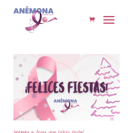
¡Anémona os desea unas Felices Fiestas!